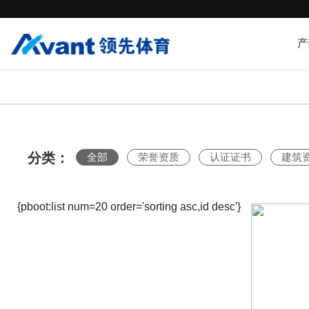
产
分类：
全部
荣誉资质
认证证书
建筑
{pboot:list num=20 order='sorting asc,id desc'}