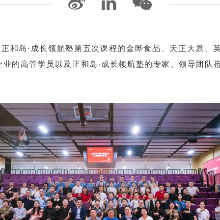
，参加正和岛·成长领航塾第五次课程的金晔食品、天正大原
企业的高管学员以及正和岛·成长领航塾的专家、领导团队