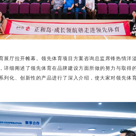
育展厅拉开帷幕。领先体育项目方案咨询总监席锋热情洋
，详细阐述了领先体育在品牌建设方面所做的努力与取得
系列化、创新性的产品进行了深入介绍，使大家对领先体