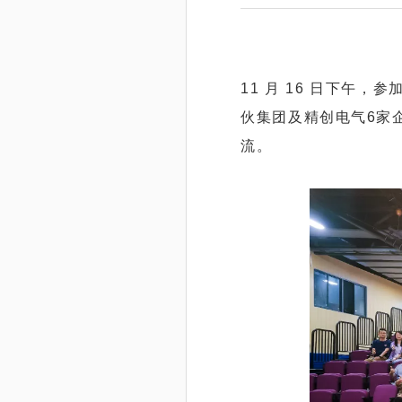
11 月 16 日下午
伙集团及精创电气
6家
流。