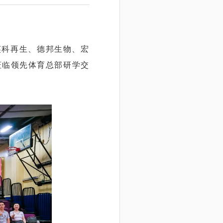
、英科再生、德邦生物、宏
莅临领先体育总部研学交