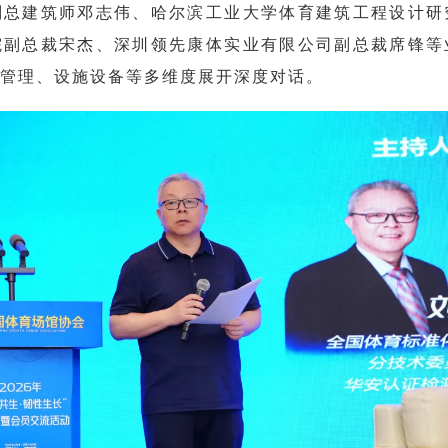
副总建筑师邓志伟、哈尔滨工业大学体育建筑工程设计研
院副总裁宋杰、深圳领先康体实业有限公司副总裁席锋等
全管理、设施设备等多维度展开深度对话。