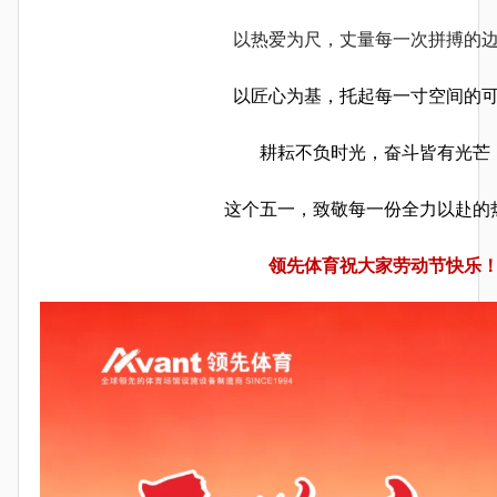
以热爱为尺，丈量每一次拼搏的
以匠心为基，托起每一寸空间的
耕耘不负时光，奋斗皆有光芒
这个五一，致敬每一份全力以赴的
领先体育祝大家劳动节快乐