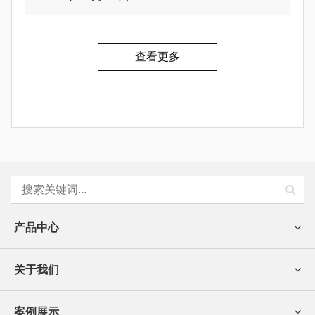
查看更多
产品中心
关于我们
案例展示