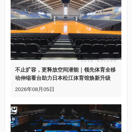
不止扩容，更释放空间潜能｜领先体育全移
动伸缩看台助力日本松江体育馆焕新升级
2026年08月05日