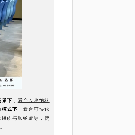
场景下
，
看台以收纳状
动模式下
，看台可快速
效组织与顺畅疏导，使
。