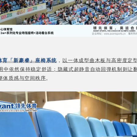
体育「新豪睿」座椅系统
，
以一体成型曲木板与高密度定
用中依然保持稳定舒适；隐藏式超静音自动回弹机制则让
整体质感与空间秩序
。