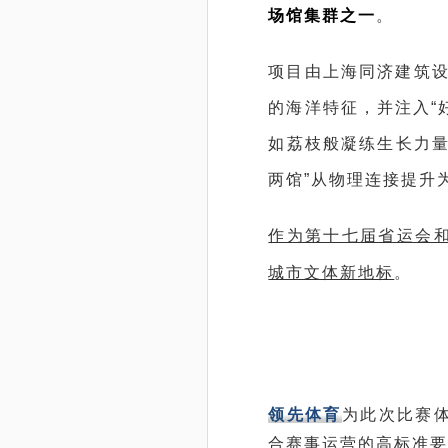
场馆集群之一
。
项目由上海同济建筑设
的海洋特征，并注入“
如荔枝般凝练生长力量
两馆”从物理连接提升
作为第十七届省运会
城市文体新地标
。
领先体育
为此次比赛
合赛事运营的高标准