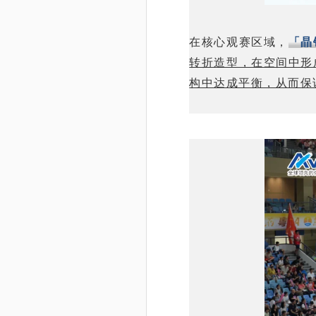
在核心观赛区域，
「晶
转折造型，在空间中形
构中达成平衡，从而保