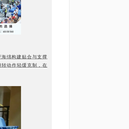
型海绵构建贴合与支撑
翻转动作轻缓克制，在