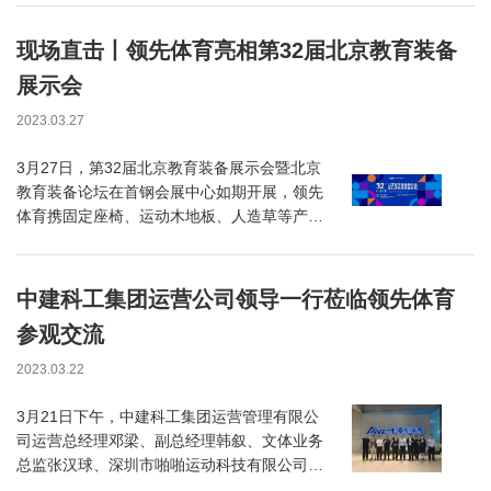
具特色的原创产品持续吸引着诸多参展人士前
来驻足鉴赏、体验产品、洽谈合作。阳春三
现场直击丨领先体育亮相第32届北京教育装备
月，万物复苏。第51届中国（广州）国际家具
展示会
博览会第二期“办公...
2023.03.27
3月27日，第32届北京教育装备展示会暨北京
教育装备论坛在首钢会展中心如期开展，领先
体育携固定座椅、运动木地板、人造草等产品
亮相展示会。1.展会信息“聚焦数字化 奋起新征
程”第32届北京教育装备展示会暨北京教育装备
论坛时间：3月27日-29日地点：北京·首钢会展
中建科工集团运营公司领导一行莅临领先体育
中心1、2号馆 2.现场集锦直击展会现场，领先
参观交流
体育...
2023.03.22
3月21日下午，中建科工集团运营管理有限公
司运营总经理邓梁、副总经理韩叙、文体业务
总监张汉球、深圳市啪啪运动科技有限公司创
始人吴新楼等领导一行六人莅临领先体育参观