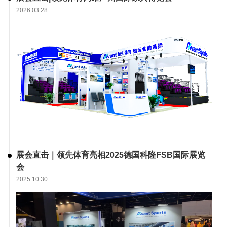
2026.03.28
展会直击｜领先体育亮相2025德国科隆FSB国际展览
会
2025.10.30