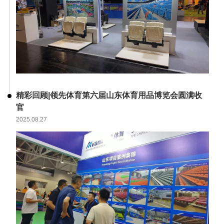
精彩回顾|领先体育第六届山东体育用品博览会圆满收
官
2025.08.27